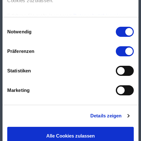
Cookies zuzulassen.
Erfahren Sie mehr in unseren
Datenschutzhinweisen
.
Einwilligungsauswahl
Notwendig
Präferenzen
Statistiken
Marketing
Details zeigen
Alle Cookies zulassen