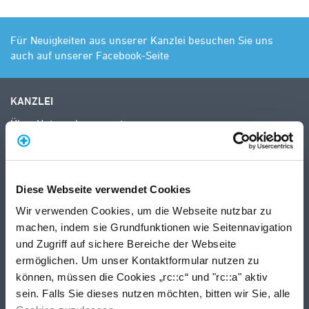
Für Neuigkeiten aus unserer Kanzlei besuchen Sie uns
auch auf unserer Facebook-Seite
KANZLEI
Über Unternehmerwerte
Impressum
Datenschutz
LEISTUNGEN
Diese Webseite verwendet Cookies
Unternehmensberatung
Wir verwenden Cookies, um die Webseite nutzbar zu
Steuerberatung
machen, indem sie Grundfunktionen wie Seitennavigation
Landwirtschaftliche Buchstelle
und Zugriff auf sichere Bereiche der Webseite
ermöglichen. Um unser Kontaktformular nutzen zu
NEWS
können, müssen die Cookies „rc::c“ und "rc::a" aktiv
Beiträge
sein. Falls Sie dieses nutzen möchten, bitten wir Sie, alle
Wussten Sie schon…?