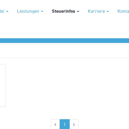
lei
Leistungen
Steuerinfos
Karriere
Konta
Autor
Branche
(aktuell)
1