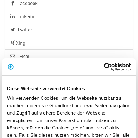
Facebook
Linkedin
Twitter
Xing
E-Mail
RSS-Feed abonnieren
ÜBER DEN AUTOR
Diese Webseite verwendet Cookies
Wir verwenden Cookies, um die Webseite nutzbar zu
machen, indem sie Grundfunktionen wie Seitennavigation
Unternehmerwerte Stb GmbH
und Zugriff auf sichere Bereiche der Webseite
T
+49 (0) 8341 – 20 21
ermöglichen. Um unser Kontaktformular nutzen zu
E-Mail schreiben
können, müssen die Cookies „rc::c“ und "rc::a" aktiv
Alle Beiträge ansehen
sein. Falls Sie dieses nutzen möchten, bitten wir Sie, alle